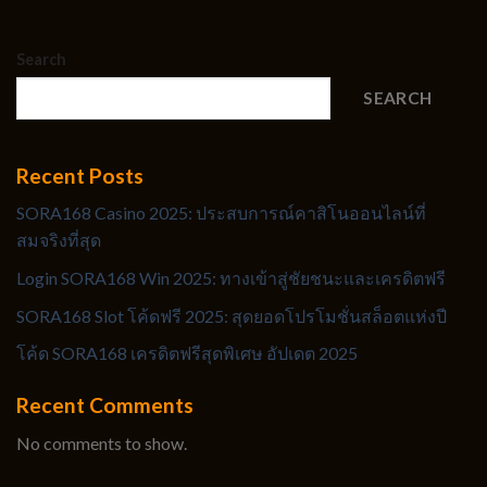
Search
SEARCH
Recent Posts
SORA168 Casino 2025: ประสบการณ์คาสิโนออนไลน์ที่
สมจริงที่สุด
Login SORA168 Win 2025: ทางเข้าสู่ชัยชนะและเครดิตฟรี
SORA168 Slot โค้ดฟรี 2025: สุดยอดโปรโมชั่นสล็อตแห่งปี
โค้ด SORA168 เครดิตฟรีสุดพิเศษ อัปเดต 2025
Recent Comments
No comments to show.