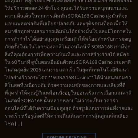
มิ่งคุณภาพสูงระดับ HD และดีลเลอร์สาวสวยมืออาชีพที่พร้อม
ให้บริการตลอด 24 ชั่วโมง คุณจะได้รับความสนุกสนานและ
ความตื่นเต้นในทุกการเดิมพัน SORA168 Casino มุ่งมั่นที่จะ
มอบแพลตฟอร์มที่เสถียร ปลอดภัย และยุติธรรมที่สุด เพื่อให้
สมาชิกทุกท่านสามารถเดิมพันได้อย่างมั่นใจ และมีโอกาสใน
การทำกำไรได้อย่างสูงสุด เตรียมตัวให้พร้อมสำหรับการผจญ
ภัยครั้งใหม่ในโลกของคาสิโนออนไลน์ ที่ SORA168 เรามีทุก
สิ่งที่คุณต้องการเพื่อความบันเทิงและการสร้างรายได้ สมัคร
ใน 60 วินาที ดูขั้นตอนยืนยันตัวตน SORA168 Casino เกมคาสิ
โนสดสุดฮิต 2025 เล่นง่าย แตกเร็ว ในยุคที่เทคโนโลยีพัฒนา
ไปอย่างก้าวกระโดด **SORA168 Casino** ได้นำเสนอเกมคา
สิโนสดที่เหนือระดับ ด้วยความคมชัดของภาพและเสียงที่ดี
ที่สุด ทำให้คุณรู้สึกเหมือนนั่งอยู่ในบ่อนจริง การเลือกเกมคาสิ
โนสดที่ SORA168 นั้นหลากหลาย ไม่ว่าจะเป็นบาคาร่า
ออนไลน์ที่ได้รับความนิยมสูงสุด ด้วยรูปแบบการเล่นที่ง่ายและ
รวดเร็ว หรือรูเล็ตที่ให้ความตื่นเต้นจากการลุ้นลูกเหล็กเสี่ยง
โชค […]
CONTINUE READING
→