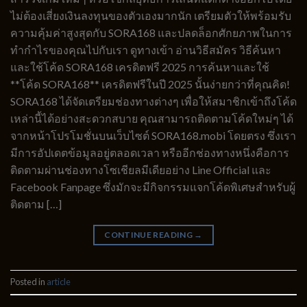
ไม่ต้องเสี่ยงเงินลงทุนของตัวเองมากนัก เตรียมตัวให้พร้อมรับ
ความคุ้มค่าสูงสุดกับ SORA168 และปลดล็อกศักยภาพในการ
ทำกำไรของคุณไปกับเรา ดูทางเข้า อ่านวิธีสมัคร วิธีค้นหา
และใช้โค้ด SORA168 เครดิตฟรี 2025 การค้นหาและใช้
**โค้ด SORA168** เครดิตฟรีในปี 2025 นั้นง่ายกว่าที่คุณคิด!
SORA168 ได้จัดเตรียมช่องทางต่างๆ เพื่อให้สมาชิกเข้าถึงโค้ด
เหล่านี้ได้อย่างสะดวกสบาย คุณสามารถติดตามโค้ดใหม่ๆ ได้
จากหน้าโปรโมชั่นบนเว็บไซต์ SORA168.mobi โดยตรง ซึ่งเรา
มีการอัปเดตข้อมูลอยู่ตลอดเวลา หรืออีกช่องทางหนึ่งคือการ
ติดตามผ่านช่องทางโซเชียลมีเดียอย่าง Line Official และ
Facebook Fanpage ซึ่งมักจะมีกิจกรรมแจกโค้ดพิเศษสำหรับผู้
ติดตาม […]
CONTINUE READING
→
Posted in
article