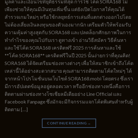
มูลค่าและเงื่อนไขที่ยุติธรรมที่สุด การใช้ โค้ด SORA168 ไม่
เพียงช่วยให้คุณมีเงินทุนเพิ่มขึ้น แต่ยังเปิดโอกาสให้คุณได้
สำรวจเกมใหม่ๆ หรือใช้กลยุทธ์การเล่นที่แตกต่างออกไปโดย
ไม่ต้องเสี่ยงเงินลงทุนของตัวเองมากนัก เตรียมตัวให้พร้อมรับ
ความคุ้มค่าสูงสุดกับ SORA168 และปลดล็อกศักยภาพในการ
ทำกำไรของคุณไปกับเรา ดูทางเข้า อ่านวิธีสมัคร วิธีค้นหา
และใช้โค้ด SORA168 เครดิตฟรี 2025 การค้นหาและใช้
**โค้ด SORA168** เครดิตฟรีในปี 2025 นั้นง่ายกว่าที่คุณคิด!
SORA168 ได้จัดเตรียมช่องทางต่างๆ เพื่อให้สมาชิกเข้าถึงโค้ด
เหล่านี้ได้อย่างสะดวกสบาย คุณสามารถติดตามโค้ดใหม่ๆ ได้
จากหน้าโปรโมชั่นบนเว็บไซต์ SORA168.mobi โดยตรง ซึ่งเรา
มีการอัปเดตข้อมูลอยู่ตลอดเวลา หรืออีกช่องทางหนึ่งคือการ
ติดตามผ่านช่องทางโซเชียลมีเดียอย่าง Line Official และ
Facebook Fanpage ซึ่งมักจะมีกิจกรรมแจกโค้ดพิเศษสำหรับผู้
ติดตาม […]
CONTINUE READING
→