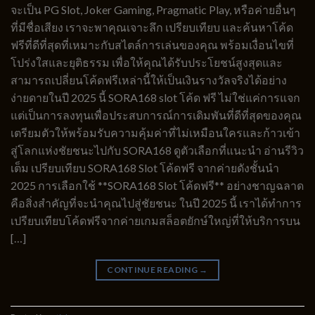
จะเป็น PG Slot, Joker Gaming, Pragmatic Play, หรือค่ายอื่นๆ
ที่มีชื่อเสียง เราจะพาคุณเจาะลึก เปรียบเทียบ และค้นหาโค้ด
ฟรีที่ดีที่สุดที่เหมาะกับสไตล์การเล่นของคุณ พร้อมเงื่อนไขที่
โปร่งใสและยุติธรรม เพื่อให้คุณได้รับประโยชน์สูงสุดและ
สามารถเปลี่ยนโค้ดฟรีเหล่านี้ให้เป็นเงินรางวัลจริงได้อย่าง
ง่ายดายในปี 2025 นี้ SORA168 slot โค้ด ฟรี ไม่ใช่แค่การแจก
แต่เป็นการลงทุนเพื่อประสบการณ์การเดิมพันที่ดีที่สุดของคุณ
เตรียมตัวให้พร้อมรับความคุ้มค่าที่ไม่เหมือนใครและก้าวเข้า
สู่โลกแห่งชัยชนะไปกับ SORA168 ดูตัวเลือกที่แนะนำ อ่านรีวิว
เต็ม เปรียบเทียบ SORA168 Slot โค้ดฟรี จากค่ายดังชั้นนำ
2025 การเลือกใช้ **SORA168 Slot โค้ดฟรี** อย่างชาญฉลาด
คือสิ่งสำคัญที่จะนำคุณไปสู่ชัยชนะ ในปี 2025 นี้ เราได้ทำการ
เปรียบเทียบโค้ดฟรีจากค่ายเกมสล็อตยักษ์ใหญ่ที่ให้บริการบน
[…]
CONTINUE READING
→