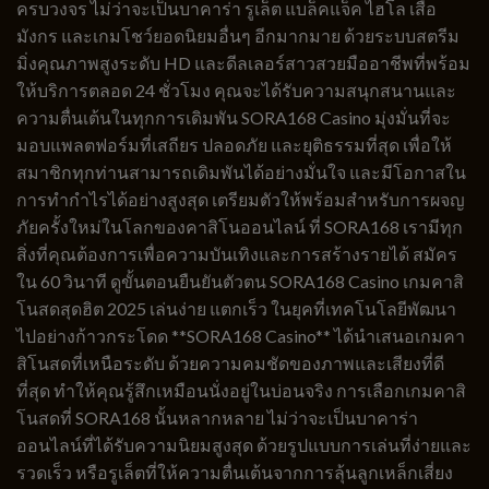
ครบวงจร ไม่ว่าจะเป็นบาคาร่า รูเล็ต แบล็คแจ็ค ไฮโล เสือ
มังกร และเกมโชว์ยอดนิยมอื่นๆ อีกมากมาย ด้วยระบบสตรีม
มิ่งคุณภาพสูงระดับ HD และดีลเลอร์สาวสวยมืออาชีพที่พร้อม
ให้บริการตลอด 24 ชั่วโมง คุณจะได้รับความสนุกสนานและ
ความตื่นเต้นในทุกการเดิมพัน SORA168 Casino มุ่งมั่นที่จะ
มอบแพลตฟอร์มที่เสถียร ปลอดภัย และยุติธรรมที่สุด เพื่อให้
สมาชิกทุกท่านสามารถเดิมพันได้อย่างมั่นใจ และมีโอกาสใน
การทำกำไรได้อย่างสูงสุด เตรียมตัวให้พร้อมสำหรับการผจญ
ภัยครั้งใหม่ในโลกของคาสิโนออนไลน์ ที่ SORA168 เรามีทุก
สิ่งที่คุณต้องการเพื่อความบันเทิงและการสร้างรายได้ สมัคร
ใน 60 วินาที ดูขั้นตอนยืนยันตัวตน SORA168 Casino เกมคาสิ
โนสดสุดฮิต 2025 เล่นง่าย แตกเร็ว ในยุคที่เทคโนโลยีพัฒนา
ไปอย่างก้าวกระโดด **SORA168 Casino** ได้นำเสนอเกมคา
สิโนสดที่เหนือระดับ ด้วยความคมชัดของภาพและเสียงที่ดี
ที่สุด ทำให้คุณรู้สึกเหมือนนั่งอยู่ในบ่อนจริง การเลือกเกมคาสิ
โนสดที่ SORA168 นั้นหลากหลาย ไม่ว่าจะเป็นบาคาร่า
ออนไลน์ที่ได้รับความนิยมสูงสุด ด้วยรูปแบบการเล่นที่ง่ายและ
รวดเร็ว หรือรูเล็ตที่ให้ความตื่นเต้นจากการลุ้นลูกเหล็กเสี่ยง