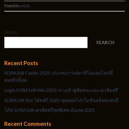
Posted in
article
Search
SEARCH
Recent Posts
SORA168 Casino 2025: ประสบการณ์คาสิโนออนไลน์ที่
สมจริงที่สุด
Login SORA168 Win 2025: ทางเข้าสู่ชัยชนะและเครดิตฟรี
SORA168 Slot โค้ดฟรี 2025: สุดยอดโปรโมชั่นสล็อตแห่งปี
โค้ด SORA168 เครดิตฟรีสุดพิเศษ อัปเดต 2025
Recent Comments